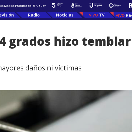
 los Medios Públicos del Uruguay
evisión
Radio
Noticias
TV
Ra
4 grados hizo temblar
ayores daños ni víctimas