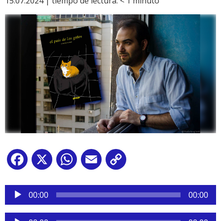
15.07.2024 |
tiempo de lectura:
< 1
minuto
Facebook
X
WhatsApp
Email
Copy
Link
Reproductor
de
00:00
00:00
audio
Reproductor