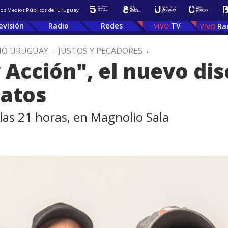
 los Medios Públicos del Uruguay
evisión
Radio
Redes
TV
Ra
IO URUGUAY
.
JUSTOS Y PECADORES
.
 Acción", el nuevo dis
atos
 las 21 horas, en Magnolio Sala