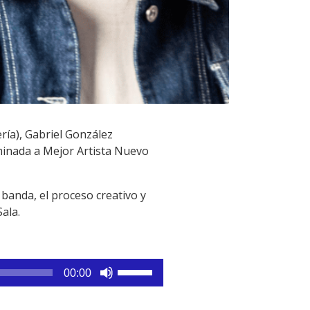
ría), Gabriel González
ominada a Mejor Artista Nuevo
 banda, el proceso creativo y
ala.
Utiliza
00:00
las
teclas