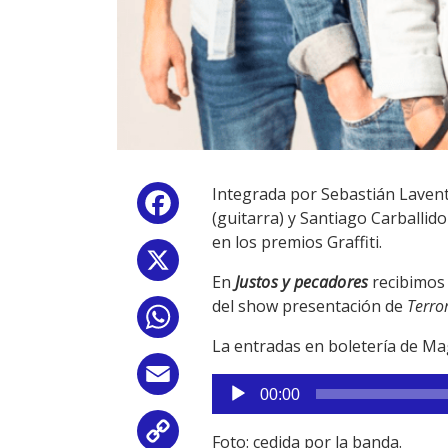
Integrada por Sebastián Laventu
Facebook
(guitarra) y Santiago Carballi
en los premios Graffiti.
X
En
Justos y pecadores
recibimos 
del show presentación de
Terro
WhatsApp
La entradas en boletería de Mag
Email
Reproductor
00:00
de
audio
Copy
Foto: cedida por la banda.