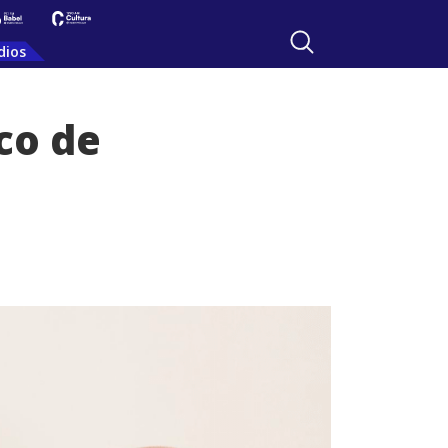
dios
co de