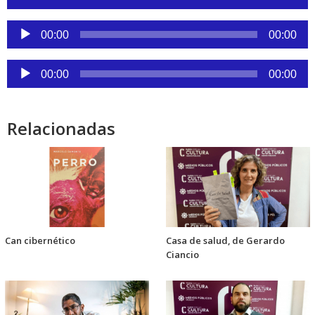
de
audio
Reproductor
00:00
00:00
de
audio
Reproductor
00:00
00:00
de
audio
Relacionadas
Can cibernético
Casa de salud, de Gerardo
Ciancio