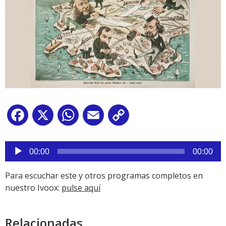
Facebook
X
WhatsApp
Email
Copy
Link
Reproductor
de
00:00
00:00
audio
Para escuchar este y otros programas completos en
nuestro Ivoox:
pulse aquí
Relacionadas