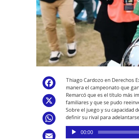
Thiago Cardozo en Derechos Exc
Facebook
manera el campeonato que gan
Remarcó que es el título más im
X
familiares y que se pudo reein
Sobre el juego y su capacidad d
definir su rival para adelantarse
WhatsApp
Reproductor
00:00
de
Email