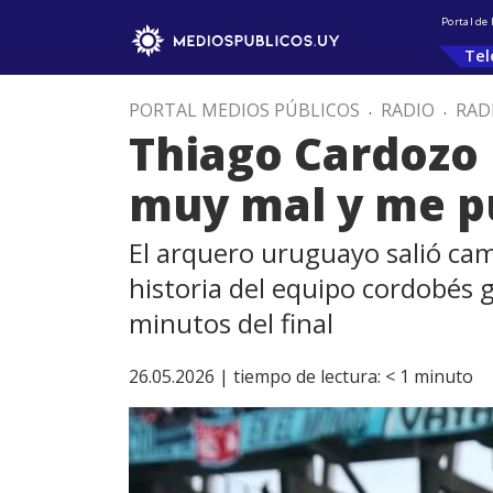
Portal de
Tel
PORTAL MEDIOS PÚBLICOS
.
RADIO
.
RAD
Thiago Cardozo h
muy mal y me p
El arquero uruguayo salió cam
historia del equipo cordobés g
minutos del final
26.05.2026 |
tiempo de lectura:
< 1
minuto