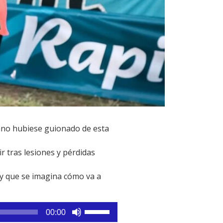
rano hubiese guionado de esta
r tras lesiones y pérdidas
n y que se imagina cómo va a
Utiliza
00:00
las