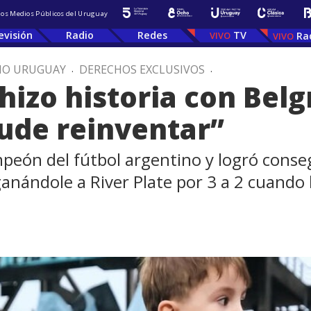
 los Medios Públicos del Uruguay
evisión
Radio
Redes
TV
Ra
IO URUGUAY
.
DERECHOS EXCLUSIVOS
.
izo historia con Belg
ude reinventar”
peón del fútbol argentino y logró consegu
anándole a River Plate por 3 a 2 cuando 