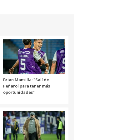
teclas
de
flecha
arriba/abajo
para
aumentar
o
disminuir
el
volumen.
Brian Mansilla: "Salí de
Peñarol para tener más
oportunidades"