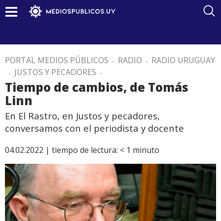
PORTAL MEDIOS PÚBLICOS
.
RADIO
.
RADIO URUGUAY
.
JUSTOS Y PECADORES
.
Tiempo de cambios, de Tomás
Linn
En El Rastro, en Justos y pecadores,
conversamos con el periodista y docente
04.02.2022 |
tiempo de lectura:
< 1
minuto