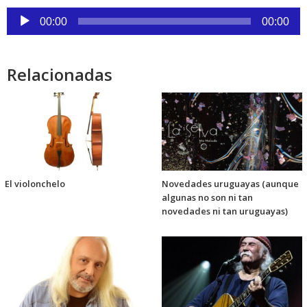
audio
Reproductor
00:00
00:00
de
audio
Relacionadas
El violonchelo
Novedades uruguayas (aunque
algunas no son ni tan
novedades ni tan uruguayas)