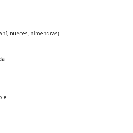
maní, nueces, almendras)
da
ble