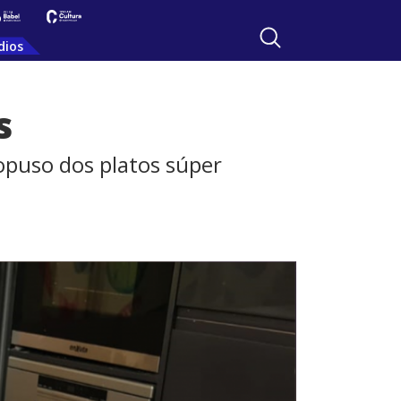
dios
s
ropuso dos platos súper