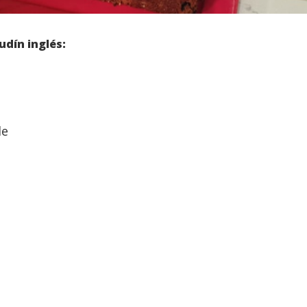
udín inglés:
le