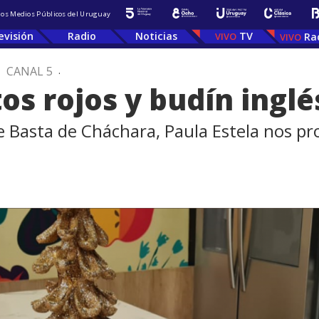
 los Medios Públicos del Uruguay
evisión
Radio
Noticias
TV
Ra
.
CANAL 5
.
os rojos y budín inglé
de Basta de Cháchara, Paula Estela nos p