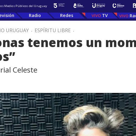
 los Medios Públicos del Uruguay
evisión
Radio
Redes
TV
Ra
IO URUGUAY
.
ESPÍRITU LIBRE
.
sonas tenemos un mome
os”
ial Celeste