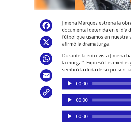
Jimena Márquez estrena la obra 
Facebook
documental detenida en el día 
fútbol que usamos en nuestra v
X
afirmó la dramaturga.
Durante la entrevista Jimena ha
WhatsApp
la murga!”. Expresó los miedos
sembró la duda de su presencia 
Email
Reproductor
00:00
de
Copy
audio
Reproductor
00:00
de
Link
audio
Reproductor
00:00
de
audio