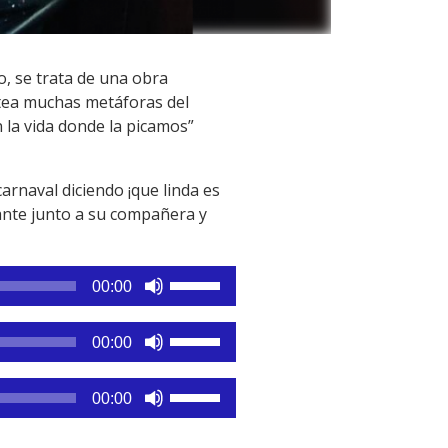
o, se trata de una obra
ntea muchas metáforas del
la vida donde la picamos”
arnaval diciendo ¡que linda es
lante junto a su compañera y
Utiliza
00:00
las
teclas
Utiliza
00:00
de
las
flecha
teclas
Utiliza
arriba/abajo
00:00
de
las
para
flecha
teclas
aumentar