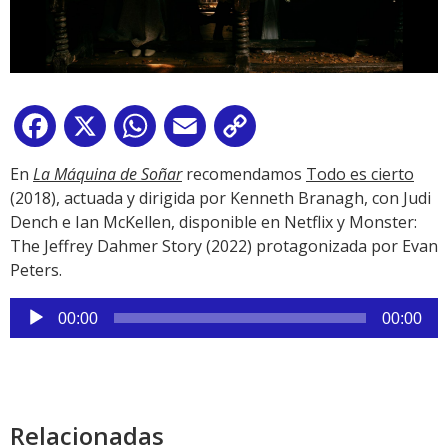
Facebook
X
WhatsApp
Email
Copy
Link
En
La Máquina de Soñar
recomendamos
Todo es cierto
(2018), actuada y dirigida por Kenneth Branagh, con Judi
Dench e Ian McKellen, disponible en Netflix y Monster:
The Jeffrey Dahmer Story (2022) protagonizada por Evan
Peters.
Reproductor
00:00
00:00
de
audio
Relacionadas