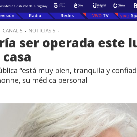
 los Medios Públicos del Uruguay
evisión
Radio
Redes
TV
Ra
.
CANAL 5
.
NOTICIAS 5
.
ía ser operada este l
 casa
ública “está muy bien, tranquila y confia
anonne, su médica personal