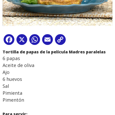
Facebook
X
WhatsApp
Email
Copy
Link
Tortilla de papas de la película Madres paralelas
6 papas
Aceite de oliva
Ajo
6 huevos
Sal
Pimienta
Pimentón
Para servir: