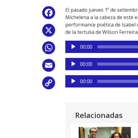
El pasado jueves 1º de setiembr
Facebook
Michelena a la cabeza de este 
performance poética de Isabel d
X
de la tertulia de Wilson Ferreir
Reproductor
00:00
WhatsApp
de
audio
Reproductor
00:00
Email
de
audio
Reproductor
00:00
Copy
de
audio
Link
Relacionadas