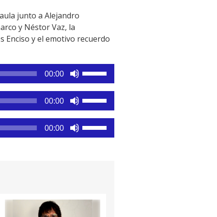
aula junto a Alejandro
rco y Néstor Vaz, la
s Enciso y el emotivo recuerdo
Utiliza
00:00
las
teclas
Utiliza
00:00
de
las
flecha
teclas
Utiliza
arriba/abajo
00:00
de
las
para
flecha
teclas
aumentar
arriba/abajo
de
o
para
flecha
disminuir
aumentar
arriba/abajo
el
o
para
volumen.
disminuir
aumentar
el
o