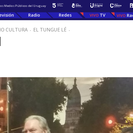
 los Medios Públicos del Uruguay
evisión
Radio
Redes
TV
Ra
IO CULTURA
.
EL TUNGUE LÉ
.
l