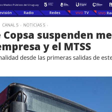
 los Medios Públicos del Uruguay
evisión
Radio
Redes
TV
Ra
.
CANAL 5
.
NOTICIAS 5
.
e Copsa suspenden me
empresa y el MTSS
alidad desde las primeras salidas de est