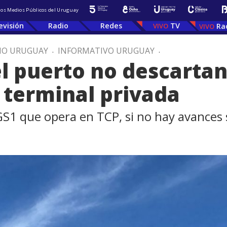
 los Medios Públicos del Uruguay
evisión
Radio
Redes
TV
Ra
IO URUGUAY
.
INFORMATIVO URUGUAY
.
l puerto no descarta
a terminal privada
GS1 que opera en TCP, si no hay avances 