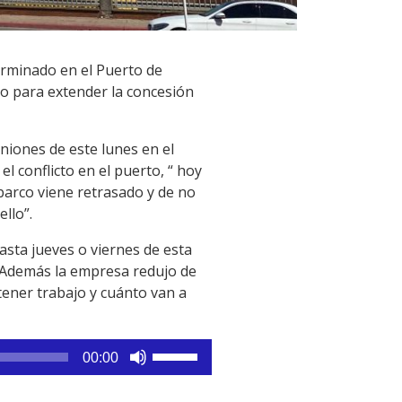
rminado en el Puerto de
no para extender la concesión
niones de este lunes en el
 conflicto en el puerto, “ hoy
barco viene retrasado y de no
llo”.
sta jueves o viernes de esta
. Además la empresa redujo de
tener trabajo y cuánto van a
Utiliza
00:00
las
teclas