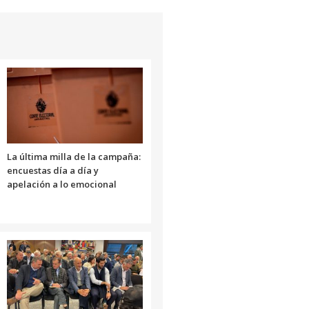
de
flecha
arriba/abajo
para
aumentar
o
disminuir
el
volumen.
La última milla de la campaña:
encuestas día a día y
apelación a lo emocional