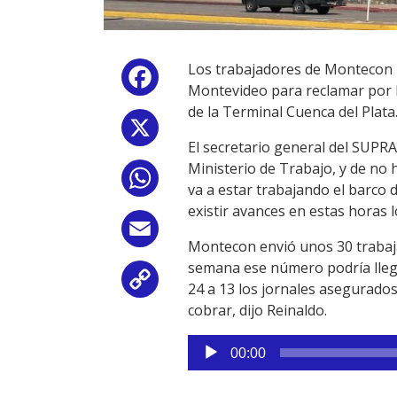
Los trabajadores de Montecon 
Facebook
Montevideo para reclamar por l
de la Terminal Cuenca del Plata
X
El secretario general del SUPRA
Ministerio de Trabajo, y de no 
WhatsApp
va a estar trabajando el barco 
existir avances en estas horas 
Email
Montecon envió unos 30 trabaj
semana ese número podría llega
Copy
24 a 13 los jornales asegurados
cobrar, dijo Reinaldo.
Link
Reproductor
00:00
de
audio