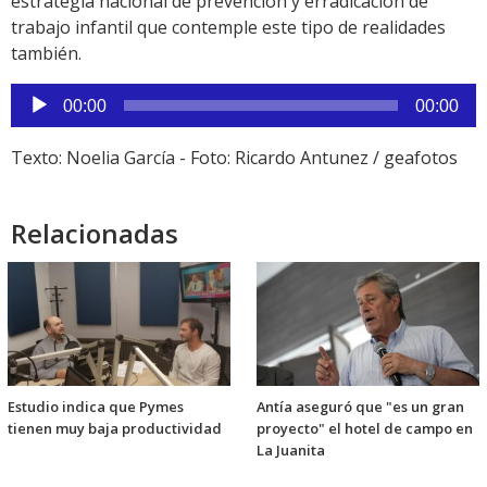
estrategia nacional de prevención y erradicación de
trabajo infantil que contemple este tipo de realidades
también.
Reproductor
00:00
00:00
de
audio
Texto: Noelia García - Foto: Ricardo Antunez / geafotos
Relacionadas
Estudio indica que Pymes
Antía aseguró que "es un gran
tienen muy baja productividad
proyecto" el hotel de campo en
La Juanita