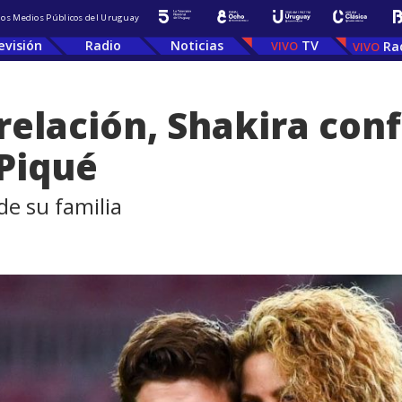
 los Medios Públicos del Uruguay
evisión
Radio
Noticias
TV
Ra
 relación, Shakira con
Piqué
de su familia