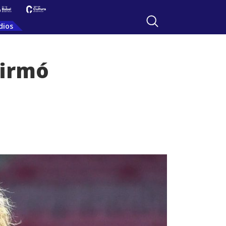
dios
firmó