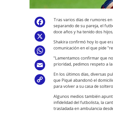
Tras varios días de rumores en 
Facebook
separando de su pareja, el futb
doce años y ha tenido dos hijos
X
Shakira confirmó hoy lo que er
comunicación en el que pide "res
WhatsApp
"Lamentamos confirmar que nos
prioridad, pedimos respeto a la
Email
En los últimos días, diversas p
que Piqué abandonó el domicilio
Copy
para volver a su casa de soltero
Link
Algunos medios también apuntab
infidelidad del futbolista, la 
trasladada en ambulancia desde 