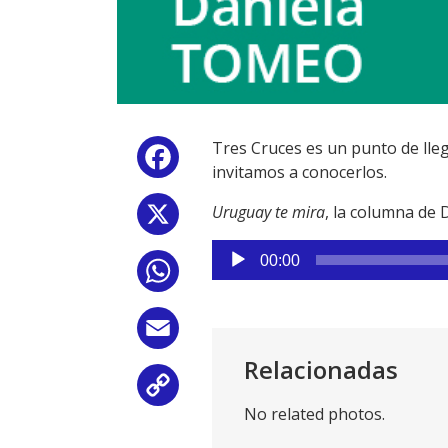
Tres Cruces es un punto de ll
Facebook
invitamos a conocerlos.
Uruguay te mira
, la columna de
X
Reproductor
00:00
WhatsApp
de
audio
Email
Relacionadas
Copy
No related photos.
Link