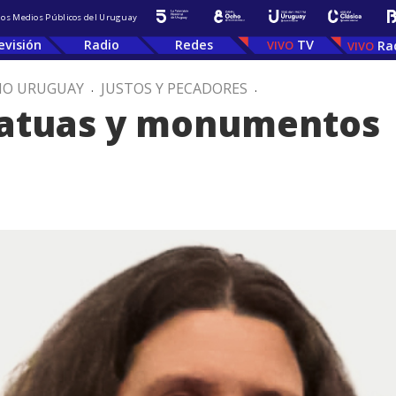
 los Medios Públicos del Uruguay
evisión
Radio
Redes
TV
Ra
IO URUGUAY
.
JUSTOS Y PECADORES
.
statuas y monumentos