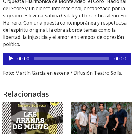
Orquesta Filarmónica de Montevideo, el Coro Nacional
del Sodre y un elenco internacional, encabezado por la
soprano eslovena Sabina Cvilak y el tenor brasileño Eric
Herrero. Con una puesta contemporánea y respetuosa
del espíritu original, la obra aborda temas como la
libertad, la injusticia y el amor en tiempos de opresión
política.
Reproductor
00:00
00:00
de
audio
Foto: Martín García en escena / Difusión Teatro Solís.
Relacionadas