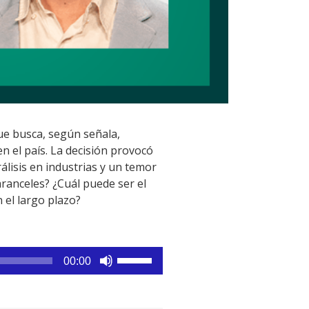
ue busca, según señala,
n el país. La decisión provocó
lisis en industrias y un temor
ranceles? ¿Cuál puede ser el
 el largo plazo?
Utiliza
00:00
las
teclas
de