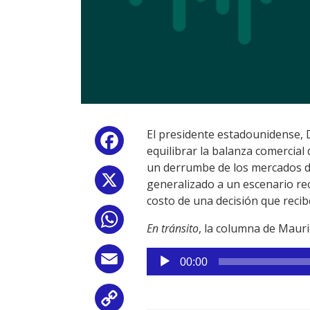
El presidente estadounidense, 
Facebook
equilibrar la balanza comercial
un derrumbe de los mercados de
X
generalizado a un escenario re
costo de una decisión que recib
WhatsApp
En tránsito
, la columna de Mauri
Reproductor
Email
00:00
de
audio
Copy