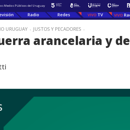
 los Medios Públicos del Uruguay
evisión
Radio
Redes
TV
Ra
IO URUGUAY
.
JUSTOS Y PECADORES
.
erra arancelaria y d
ti