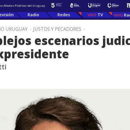
 los Medios Públicos del Uruguay
evisión
Radio
Redes
TV
Ra
IO URUGUAY
.
JUSTOS Y PECADORES
.
ejos escenarios judici
xpresidente
ti