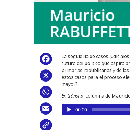
La seguidilla de casos judicia
Facebook
futuro del político que aspira a
primarias republicanas y de la
X
estos casos para el proceso ele
mayor?
WhatsApp
En tránsito
, columna de Maurici
Reproductor
Email
00:00
de
audio
Copy