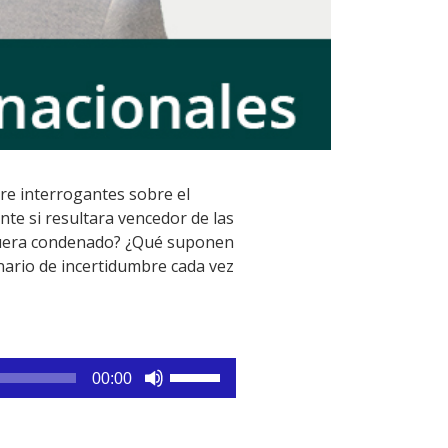
re interrogantes sobre el
ente si resultara vencedor de las
 fuera condenado? ¿Qué suponen
enario de incertidumbre cada vez
Utiliza
00:00
las
teclas
de