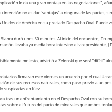
plicación le da una gran ventaja en las negociaciones", añad
intención no es dar "ventajas" a ninguna de las partes, sin
s Unidos de América en su preciado Despacho Oval. Puede vol
 Blanca duró unos 50 minutos. Al inicio del encuentro, Tru
sación llevaba ya media hora intervino el vicepresidente, J.D
isiblemente molesto, advirtió a Zelenski que será "difícil" alc
atarios firmaran este viernes un acuerdo por el cual Ucrani
ación de sus recursos naturales, como paso previo a un posi
 suspicacias en Kiev.
nca tras un enfrentamiento en el Despacho Oval con su ho
as sobre el futuro del pacto de minerales que ambos tenían 