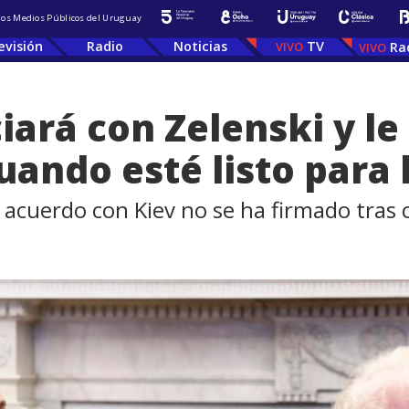
 los Medios Públicos del Uruguay
evisión
Radio
Noticias
TV
Ra
ará con Zelenski y le
ando esté listo para 
 acuerdo con Kiev no se ha firmado tras