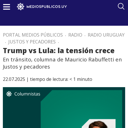
PORTAL MEDIOS PÚBLICOS
.
RADIO
.
RADIO URUGUAY
.
JUSTOS Y PECADORES
.
Trump vs Lula: la tensión crece
En tránsito, columna de Mauricio Rabuffetti en
Justos y pecadores
22.07.2025 |
tiempo de lectura:
< 1
minuto