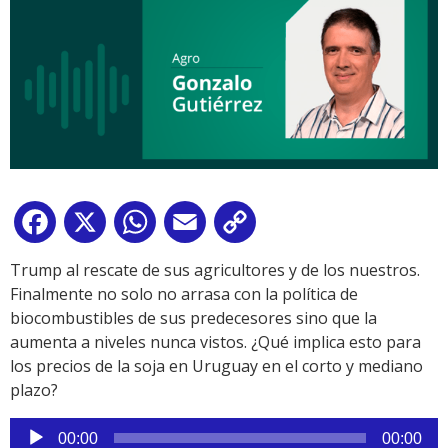
Facebook
X
WhatsApp
Email
Copy
Link
Trump al rescate de sus agricultores y de los nuestros.
Finalmente no solo no arrasa con la política de
biocombustibles de sus predecesores sino que la
aumenta a niveles nunca vistos. ¿Qué implica esto para
los precios de la soja en Uruguay en el corto y mediano
plazo?
Reproductor
00:00
00:00