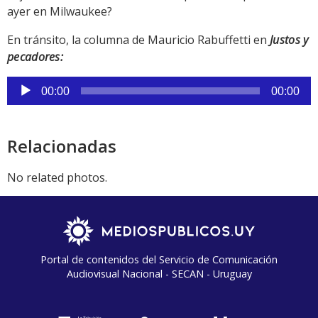
ayer en Milwaukee?
En tránsito, la columna de Mauricio Rabuffetti en
Justos y
pecadores:
Reproductor
00:00
00:00
de
audio
Relacionadas
No related photos.
Portal de contenidos del Servicio de Comunicación
Audiovisual Nacional - SECAN - Uruguay