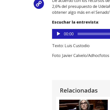
De acuerdo con los recursos de
Copy
2,6% del presupuesto de UdelaR
obtener algo más en el Senado”,
Link
Escuchar la entrevista
:
Reproductor
00:00
de
audio
Texto: Luis Custodio
Foto: Javier Calvelo/Adhocfotos
Relacionadas