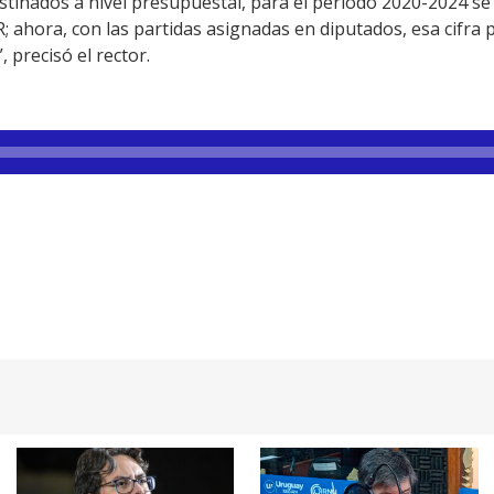
stinados a nivel presupuestal, para el período 2020-2024 s
; ahora, con las partidas asignadas en diputados, esa cifra
 precisó el rector.