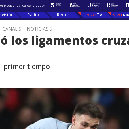
 los Medios Públicos del Uruguay
evisión
Radio
Redes
TV
Ra
.
CANAL 5
.
NOTICIAS 5
.
ó los ligamentos cruz
el primer tiempo