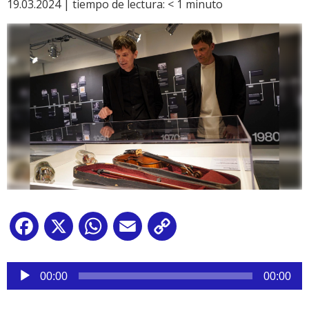
19.03.2024 |
tiempo de lectura:
< 1
minuto
Facebook
X
WhatsApp
Email
Copy
Link
Reproductor
de
00:00
00:00
audio