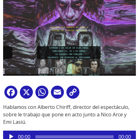
Facebook
X
WhatsApp
Email
Copy
Link
Hablamos con Alberto Chiriff, director del espectáculo,
sobre le trabajo que pone en acto junto a Nico Arce y
Emi Lasiú.
Reproductor
00:00
00:00