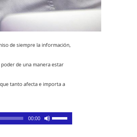
iso de siempre la información,
e poder de una manera estar
 que tanto afecta e importa a
Utiliza
00:00
las
teclas