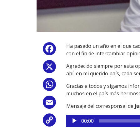
Ha pasado un año en el que cad
Facebook
con el fin de intercambiar opin
Agradecido siempre por esta op
X
ahí, en mi querido país, cada s
WhatsApp
Gracias a todos y sigamos infor
muchos en el país más hermoso
Email
Mensaje del corresponsal de
J
Reproductor
Copy
00:00
de
audio
Link