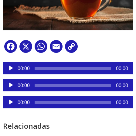
Facebook
X
WhatsApp
Email
Copy
Link
Reproductor
de
00:00
00:00
audio
Reproductor
00:00
00:00
de
audio
Reproductor
00:00
00:00
de
audio
Relacionadas