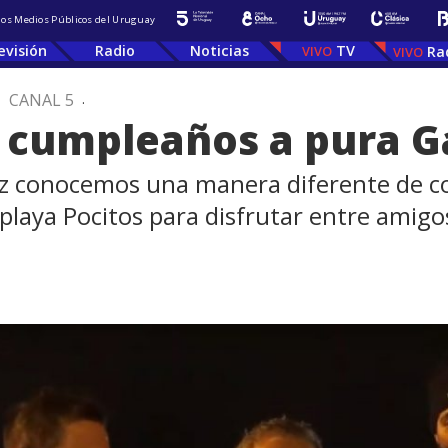
 los Medios Públicos del Uruguay
evisión
Radio
Noticias
TV
Ra
.
CANAL 5
.
 cumpleaños a pura G
 conocemos una manera diferente de com
playa Pocitos para disfrutar entre amig