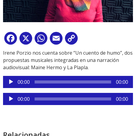
Facebook
X
WhatsApp
Email
Copy
Link
Irene Porzio nos cuenta sobre “Un cuento de humo”, dos
propuestas musicales integradas en una narración
audiovisual: Maine Hermo y La Plapla.
Reproductor
00:00
00:00
de
audio
Reproductor
00:00
00:00
de
audio
Relacionadas