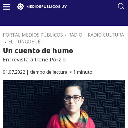
PORTAL MEDIOS PÚBLICOS
.
RADIO
.
RADIO CULTURA
.
EL TUNGUE LÉ
.
Un cuento de humo
Entrevista a Irene Porzio
01.07.2022 |
tiempo de lectura:
< 1
minuto