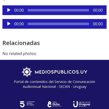
Reproductor
00:00
00:00
de
audio
Reproductor
00:00
00:00
de
audio
Relacionadas
No related photos.
Portal de contenidos del Servicio de Comunicación
Audiovisual Nacional - SECAN - Uruguay