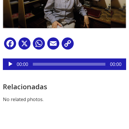
Facebook
X
WhatsApp
Email
Copy
Link
Reproductor
de
00:00
00:00
audio
Relacionadas
No related photos.