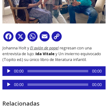
Facebook
X
WhatsApp
Email
Copy
Link
Johanna Holt y
El avión de papel
regresan con una
entrevista de lujo:
Ida Vitale
y Un invierno equivocado
(Topito ed.) su único libro de literatura infantil.
Reproductor
00:00
00:00
de
audio
Reproductor
00:00
00:00
de
audio
Relacionadas