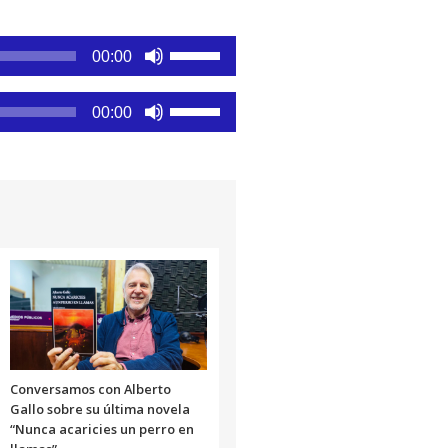
Utiliza
00:00
las
teclas
Utiliza
00:00
de
las
flecha
teclas
arriba/abajo
de
para
flecha
aumentar
arriba/abajo
o
para
disminuir
aumentar
el
o
volumen.
disminuir
el
volumen.
Conversamos con Alberto
Gallo sobre su última novela
“Nunca acaricies un perro en