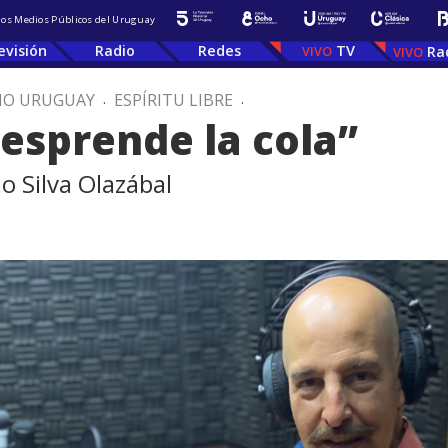
 los Medios Públicos del Uruguay
evisión
Radio
Redes
TV
Ra
IO URUGUAY
.
ESPÍRITU LIBRE
.
desprende la cola”
lo Silva Olazábal