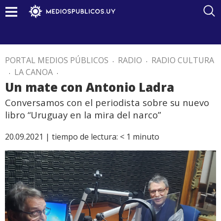
PORTAL MEDIOS PÚBLICOS
.
RADIO
.
RADIO CULTURA
.
LA CANOA
.
Un mate con Antonio Ladra
Conversamos con el periodista sobre su nuevo
libro “Uruguay en la mira del narco”
20.09.2021 |
tiempo de lectura:
< 1
minuto