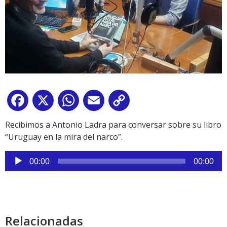
Facebook
X
WhatsApp
Email
Copy
Link
Recibimos a Antonio Ladra para conversar sobre su libro
“Uruguay en la mira del narco”.
Reproductor
00:00
00:00
de
audio
Relacionadas