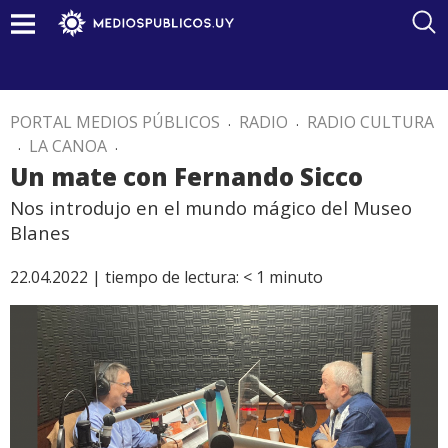
PORTAL MEDIOS PÚBLICOS
.
RADIO
.
RADIO CULTURA
.
LA CANOA
.
Un mate con Fernando Sicco
Nos introdujo en el mundo mágico del Museo
Blanes
22.04.2022 |
tiempo de lectura:
< 1
minuto