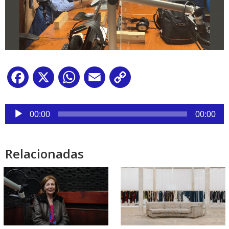
Facebook
X
WhatsApp
Email
Copy
Link
Reproductor
de
00:00
00:00
audio
Relacionadas