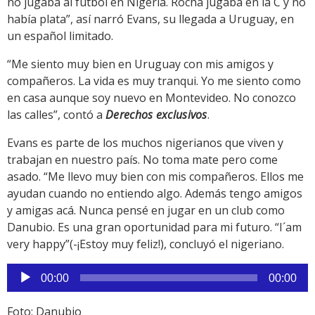
no jugaba al fútbol en Nigeria. Rocha jugaba en la C y no
había plata”, así narró Evans, su llegada a Uruguay, en
un español limitado.
“Me siento muy bien en Uruguay con mis amigos y
compañeros. La vida es muy tranqui. Yo me siento como
en casa aunque soy nuevo en Montevideo. No conozco
las calles”, contó a
Derechos exclusivos
.
Evans es parte de los muchos nigerianos que viven y
trabajan en nuestro país. No toma mate pero come
asado. “Me llevo muy bien con mis compañeros. Ellos me
ayudan cuando no entiendo algo. Además tengo amigos
y amigas acá. Nunca pensé en jugar en un club como
Danubio. Es una gran oportunidad para mi futuro. “I´am
very happy”(-¡Estoy muy feliz!), concluyó el nigeriano.
Reproductor
00:00
00:00
de
audio
Foto: Danubio