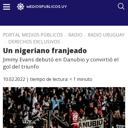
PORTAL MEDIOS PÚBLICOS
.
RADIO
.
RADIO URUGUAY
.
DERECHOS EXCLUSIVOS
.
Un nigeriano franjeado
Jimmy Evans debutó en Danubio y convirtió el
gol del triunfo
10.02.2022 |
tiempo de lectura:
< 1
minuto