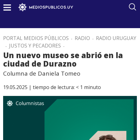
PORTAL MEDIOS PÚBLICOS
.
RADIO
.
RADIO URUGUAY
.
JUSTOS Y PECADORES
.
Un nuevo museo se abrió en la
ciudad de Durazno
Columna de Daniela Tomeo
19.05.2025 |
tiempo de lectura:
< 1
minuto