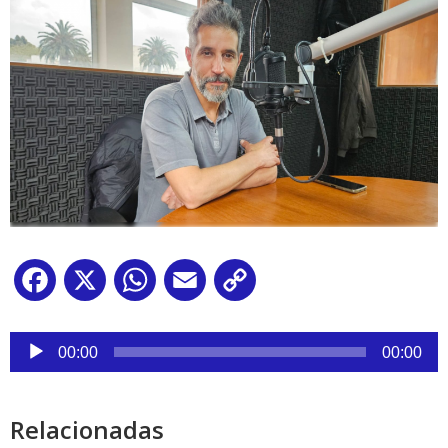
Facebook
X
WhatsApp
Email
Copy
Link
Reproductor
de
00:00
00:00
audio
Relacionadas