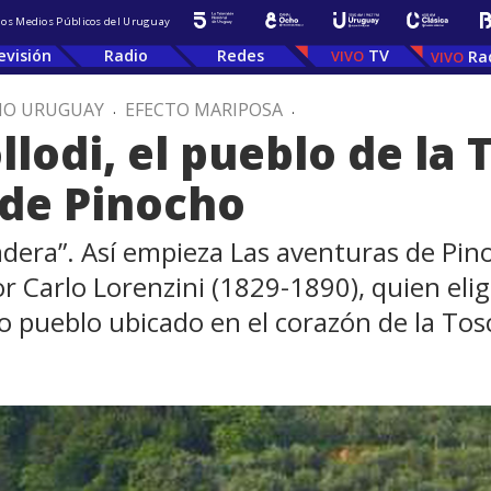
 los Medios Públicos del Uruguay
evisión
Radio
Redes
TV
Ra
IO URUGUAY
.
EFECTO MARIPOSA
.
llodi, el pueblo de la
 de Pinocho
dera”. Así empieza Las aventuras de Pin
or Carlo Lorenzini (1829-1890), quien eli
 pueblo ubicado en el corazón de la Tos