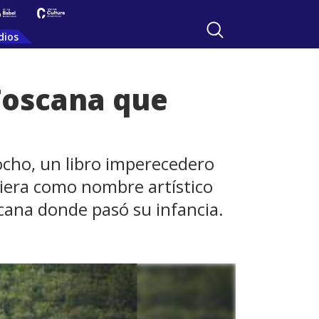
dios
 Toscana que
ocho, un libro imperecedero
giera como nombre artístico
cana donde pasó su infancia.