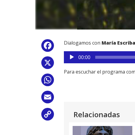
Dialogamos con
María Escrib
Facebook
Reproductor
00:00
de
X
audio
Para escuchar el programa com
WhatsApp
Email
Relacionadas
Copy
Link