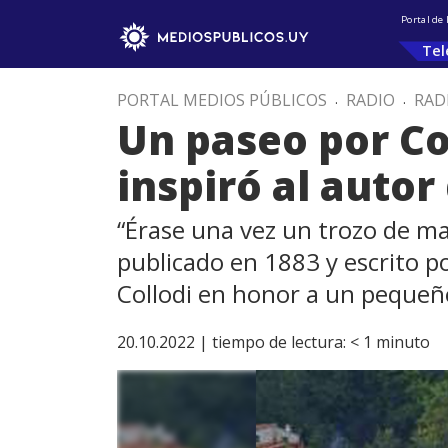
Portal de
Tel
PORTAL MEDIOS PÚBLICOS
.
RADIO
.
RAD
Un paseo por Co
inspiró al autor
“Érase una vez un trozo de ma
publicado en 1883 y escrito p
Collodi en honor a un pequeño
20.10.2022 |
tiempo de lectura:
< 1
minuto