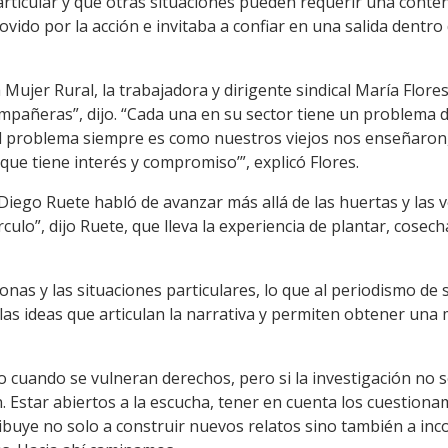
rticular y que otras situaciones pueden requerir una conten
ido por la acción e invitaba a confiar en una salida dentro
 Mujer Rural, la trabajadora y dirigente sindical María Flore
mpañeras”, dijo. “Cada una en su sector tiene un problema 
 problema siempre es como nuestros viejos nos enseñaron, 
que tiene interés y compromiso’”, explicó Flores.
 Diego Ruete habló de avanzar más allá de las huertas y las 
ulo”, dijo Ruete, que lleva la experiencia de plantar, cosech
nas y las situaciones particulares, lo que al periodismo de s
las ideas que articulan la narrativa y permiten obtener una
do cuando se vulneran derechos, pero si la investigación no
ón. Estar abiertos a la escucha, tener en cuenta los cuestion
buye no solo a construir nuevos relatos sino también a inc