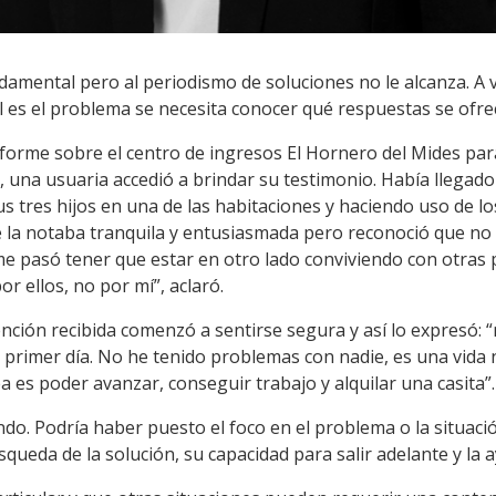
damental pero al periodismo de soluciones no le alcanza. A 
l es el problema se necesita conocer qué respuestas se ofre
nforme sobre el centro de ingresos El Hornero del Mides par
, una usuaria accedió a brindar su testimonio. Había llegado
sus tres hijos en una de las habitaciones y haciendo uso de 
e la notaba tranquila y entusiasmada pero reconoció que no f
me pasó tener que estar en otro lado conviviendo con otras 
r ellos, no por mí”, aclaró.
tención recibida comenzó a sentirse segura y así lo expresó: “
primer día. No he tenido problemas con nadie, es una vida n
a es poder avanzar, conseguir trabajo y alquilar una casita”.
. Podría haber puesto el foco en el problema o la situación
queda de la solución, su capacidad para salir adelante y la a