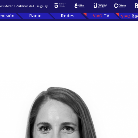
 los Medios Públicos del Uruguay
evisión
Radio
Redes
TV
Ra