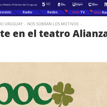
 los Medios Públicos del Uruguay
evisión
Radio
Redes
TV
Ra
IO URUGUAY
.
NOS SOBRAN LOS MOTIVOS
.
te en el teatro Alianz