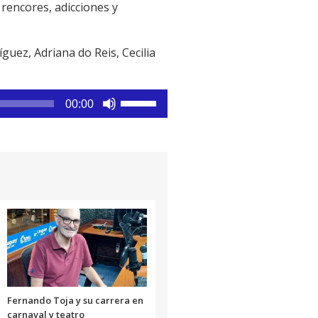
rencores, adicciones y
uez, Adriana do Reis, Cecilia
Utiliza
00:00
las
teclas
de
flecha
arriba/abajo
para
aumentar
o
disminuir
el
volumen.
Fernando Toja y su carrera en
carnaval y teatro