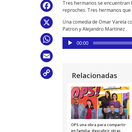
Tres hermanos se encuentran lue
Facebook
reproches. Tres hermanos que r
Una comedia de Omar Varela con 
X
Patron y Alejandro Martínez .
WhatsApp
Reproductor
00:00
de
audio
Email
Relacionadas
Copy
Link
OPS una obra para compartir
en familia, descubrir otras