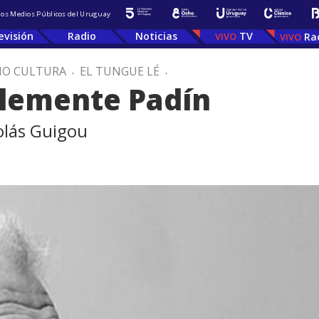
 los Medios Públicos del Uruguay
evisión
Radio
Noticias
TV
Ra
IO CULTURA
.
EL TUNGUE LÉ
.
Clemente Padín
olás Guigou