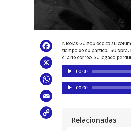
Nicolás Guigou dedica su colum
Facebook
tiempo de su partida. Su obra, 
el arte correo. Su legado perdu
X
Reproductor
00:00
de
WhatsApp
audio
Reproductor
00:00
de
Email
audio
Copy
Relacionadas
Link