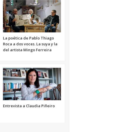
disminuir
aumentar
el
o
volumen.
disminuir
el
volumen.
La poética de Pablo Thiago
Roca a dos voces. La suya y la
del artista Mingo Ferreira
Entrevista a Claudia Piñeiro