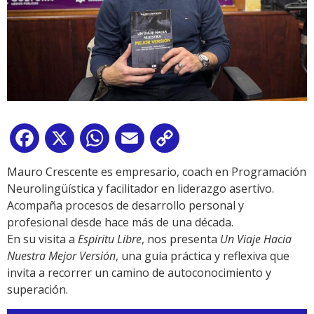
Facebook
X
WhatsApp
Email
Copy
Link
Mauro Crescente es empresario, coach en Programación
Neurolingüística y facilitador en liderazgo asertivo.
Acompaña procesos de desarrollo personal y
profesional desde hace más de una década.
En su visita a
Espíritu Libre
, nos presenta
Un Viaje Hacia
Nuestra Mejor Versión
, una guía práctica y reflexiva que
invita a recorrer un camino de autoconocimiento y
superación.