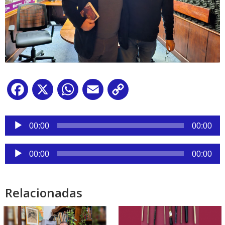
Facebook
X
WhatsApp
Email
Copy
Link
Reproductor
de
00:00
00:00
audio
Reproductor
00:00
00:00
de
audio
Relacionadas