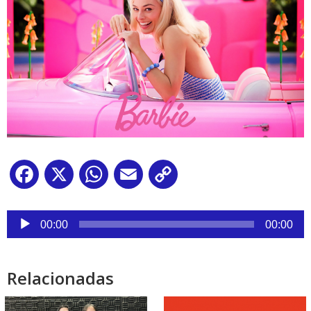
Facebook
X
WhatsApp
Email
Copy
Link
Reproductor
de
00:00
00:00
audio
Relacionadas